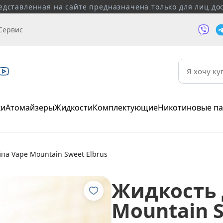
едставленная на сайте предназначена только для лиц дос
Сервис
ки
Атомайзеры
Жидкости
Комплектующие
Никотиновые п
па Vape Mountain Sweet Elbrus
Жидкость 
Mountain S