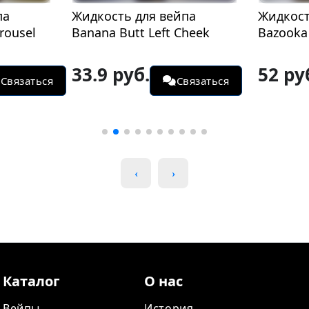
па
Жидкость для вейпа
Жидкост
rousel
Banana Butt Left Cheek
Bazooka 
33.9 руб.
52 ру
Связаться
Связаться
Каталог
О нас
Вейпы
История