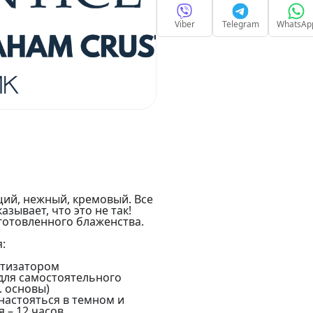
Viber
Telegram
WhatsAp
щий, нежный, кремовый. Все
зывает, что это не так!
готовленного блаженства.
:
атизатором
для самостоятельного
. основы)
настояться в темном и
 – 12 часов