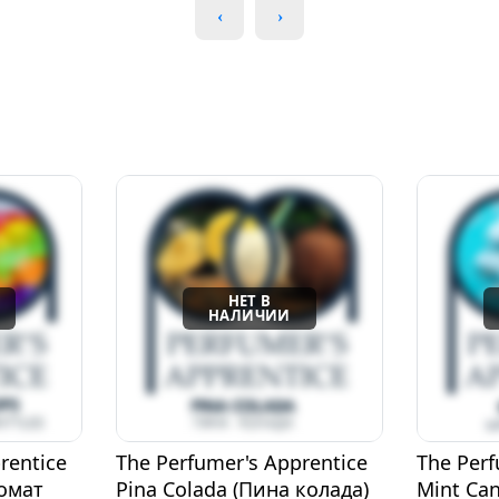
rentice
The Perfumer's Apprentice
The Perf
колада)
Mint Candy (Мятный
Fruit Cir