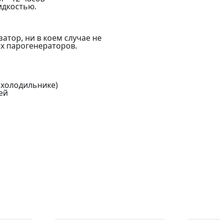
идкостью.
тор, ни в коем случае не
ых парогенераторов.
 холодильнике)
ей