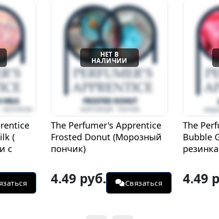
rentice
The Perfumer's Apprentice
The Perf
lk (
Frosted Donut (Морозный
Bubble 
и с
пончик)
резинка
4.49 руб.
4.49 
язаться
Связаться