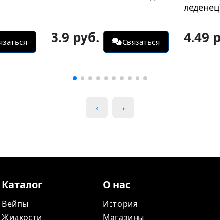
леденец)
Фруктов
молоком
4.49 руб.
3.9 ру
язаться
Связаться
Каталог
О нас
Вейпы
История
Жидкости
Магазины