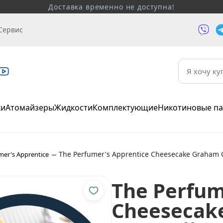
представленная на сайте предназначена только для лиц 
Сервис
ки
Атомайзеры
Жидкости
Комплектующие
Никотиновые п
The Perfumer's Apprentice Cheesecake Graham C
mer's Apprentice
The Perfum
Cheesecak