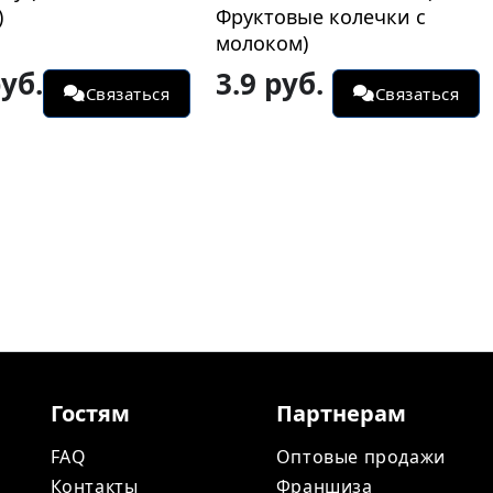
ые колечки с
пончик)
)
б.
4.49 руб.
Связаться
Связаться
Гостям
Партнерам
FAQ
Оптовые продажи
Контакты
Франшиза